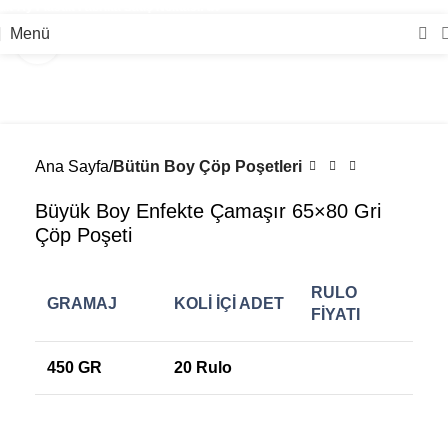
İlk-Ay Plastik Fabrika Satış Noktası! 🚛
Menü
Büyütmek için tıklayın
Ana Sayfa
Bütün Boy Çöp Poşetleri
Büyük Boy Enfekte Çamaşır 65×80 Gri
Çöp Poşeti
RULO
GRAMAJ
KOLİ İÇİ ADET
FİYATI
450 GR
20 Rulo