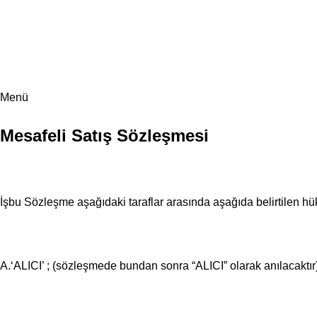
İlk-Ay Plastik Fabrika Satış Noktası! 🚛
İlk-Ay Plastik Fabrika Satış Noktası! 🚛
Menü
Mesafeli Satış Sözleşmesi
İşbu Sözleşme aşağıdaki taraflar arasında aşağıda belirtilen hü
A.‘ALICI’ ; (sözleşmede bundan sonra “ALICI” olarak anılacaktır