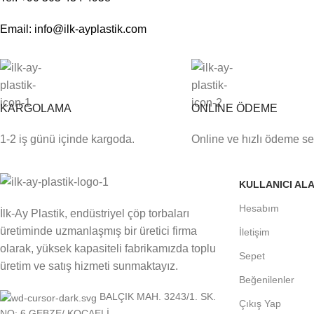
Email: info@ilk-ayplastik.com
KARGOLAMA
ONLINE ÖDEME
1-2 iş günü içinde kargoda.
Online ve hızlı ödeme s
KULLANICI ALA
Hesabım
İlk-Ay Plastik, endüstriyel çöp torbaları
üretiminde uzmanlaşmış bir üretici firma
İletişim
olarak, yüksek kapasiteli fabrikamızda toplu
Sepet
üretim ve satış hizmeti sunmaktayız.
Beğenilenler
BALÇIK MAH. 3243/1. SK.
Çıkış Yap
NO: 6 GEBZE/ KOCAELİ