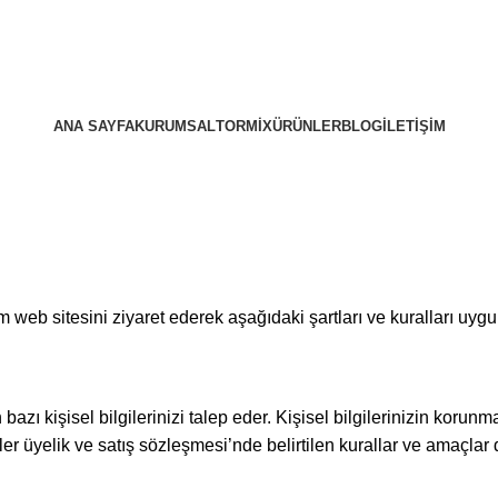
ANA SAYFA
KURUMSAL
TORMIX
ÜRÜNLER
BLOG
İLETIŞIM
k.com web sitesini ziyaret ederek aşağıdaki şartları ve kuralları u
 kişisel bilgilerinizi talep eder. Kişisel bilgilerinizin korunmas
iler üyelik ve satış sözleşmesi’nde belirtilen kurallar ve amaçl