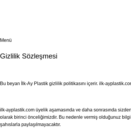
İlk-Ay Plastik Fabrika Satış Noktası! 🚛
İlk-Ay Plastik Fabrika Satış Noktası! 🚛
Menü
Gizlilik Sözleşmesi
Bu beyan İlk-Ay Plastik gizlilik politikasını içerir. ilk-ayplasti
ilk-ayplastik.com üyelik aşamasında ve daha sonrasında sizden bazı
olarak birinci önceliğimizdir. Bu nedenle vermiş olduğunuz bilg
şahıslarla paylaşılmayacaktır.