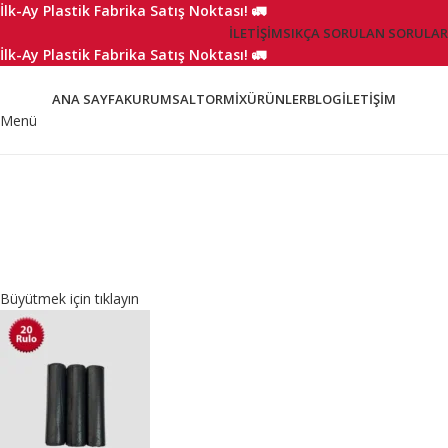
İlk-Ay Plastik Fabrika Satış Noktası! 🚛
İLETIŞIM
SIKÇA SORULAN SORULAR
İlk-Ay Plastik Fabrika Satış Noktası! 🚛
ANA SAYFA
KURUMSAL
TORMIX
ÜRÜNLER
BLOG
İLETIŞIM
Menü
Büyütmek için tıklayın