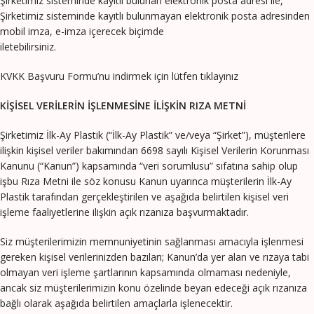
Şirketimiz sisteminde kayıtlı bulunan elektronik posta adresi ile,
Şirketimiz sisteminde kayıtlı bulunmayan elektronik posta adresinden
mobil imza, e-imza içerecek biçimde
iletebilirsiniz.
KVKK Başvuru Formu’nu indirmek için lütfen tıklayınız
KİŞİSEL VERİLERİN İŞLENMESİNE İLİŞKİN RIZA METNİ
Şirketimiz İlk-Ay Plastik (“İlk-Ay Plastik” ve/veya “Şirket”), müşterilere
ilişkin kişisel veriler bakımından 6698 sayılı Kişisel Verilerin Korunması
Kanunu (“Kanun”) kapsamında “veri sorumlusu” sıfatına sahip olup
işbu Rıza Metni ile söz konusu Kanun uyarınca müşterilerin İlk-Ay
Plastik tarafından gerçekleştirilen ve aşağıda belirtilen kişisel veri
işleme faaliyetlerine ilişkin açık rızanıza başvurmaktadır.
Siz müşterilerimizin memnuniyetinin sağlanması amacıyla işlenmesi
gereken kişisel verilerinizden bazıları; Kanun’da yer alan ve rızaya tabi
olmayan veri işleme şartlarının kapsamında olmaması nedeniyle,
ancak siz müşterilerimizin konu özelinde beyan edeceği açık rızanıza
bağlı olarak aşağıda belirtilen amaçlarla işlenecektir.