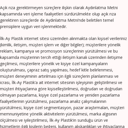
Açık rıza gerektirmeyen süreçlere ilişkin olarak Aydınlatma Metni
kapsamında veri işleme faaliyetleri sürdürülmekte olup açık rıza
gerektiren süreçlerde de Aydınlatma Metni’nde belirtilen temel
prensiplere uygun veri işlenmektedir.
İlk-Ay Plastik internet sitesi üzerinden alınmakta olan kişisel verileriniz
(kimlik, iletişim, müşteri işlem ve diğer bilgiler); müşterilere yönelik
reklam, kampanya ve promosyon süreçlerinin yürütülmesi ve bu
kapsamda müşterinin tercih ettiği iletişim kanalı üzerinden iletişime
geçilmesi, müşterilere yönelik ve kişiye özel kampanyaların
oluşturulması, çapraz satış yapılması, hedef kitle belirlenmesi,
müşteri deneyiminin artırılması için ilgili süreçlerin planlanması ve
icrası, İlk-Ay Plastik’a ait internet sitesinin işleyişinin geliştirilmesi ve
müşteri ihtiyaçlarına göre kişiselleştirilmesi, doğrudan ve doğrudan
olmayan pazarlama, kişiye özel pazarlama ve yeniden pazarlama
faaliyetlerinin yürütülmesi, pazarlama analiz çalışmalarının
yürütülmesi, kişiye özel segmentasyon, pazar araştırmaları, müşteri
memnuniyetine yönelik aktivitelerin yürütülmesi, marka algısının
ölçülmesi ve iyileştirilmesi, İlk-Ay Plastik’ın sunduğu ürün ve
hizmetlerin ilgili kişilerin beğeni, kullanım alışkanlıkları ve ihtiyaçlarına