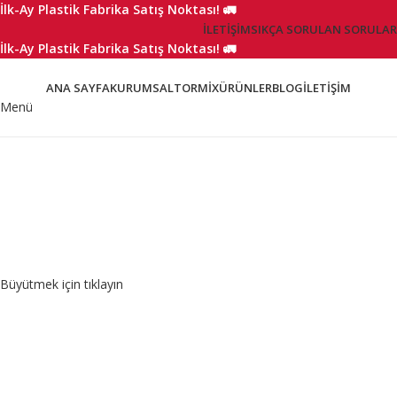
İlk-Ay Plastik Fabrika Satış Noktası! 🚛
İLETIŞIM
SIKÇA SORULAN SORULAR
İlk-Ay Plastik Fabrika Satış Noktası! 🚛
ANA SAYFA
KURUMSAL
TORMIX
ÜRÜNLER
BLOG
İLETIŞIM
Menü
Büyütmek için tıklayın