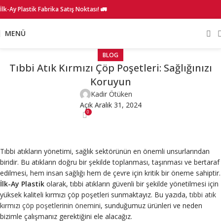
İlk-Ay Plastik Fabrika Satış Noktası! 🚛
MENÜ
BLOG
Tıbbi Atık Kırmızı Çöp Poşetleri: Sağlığınızı
Koruyun
Kadir Ötüken
Açık Aralık 31, 2024
0
Tıbbi atıkların yönetimi, sağlık sektörünün en önemli unsurlarından
biridir. Bu atıkların doğru bir şekilde toplanması, taşınması ve bertaraf
edilmesi, hem insan sağlığı hem de çevre için kritik bir öneme sahiptir.
İlk-Ay Plastik
olarak, tıbbi atıkların güvenli bir şekilde yönetilmesi için
yüksek kaliteli kırmızı çöp poşetleri sunmaktayız. Bu yazıda,
tıbbi atık
kırmızı çöp poşetlerinin önemini
, sunduğumuz ürünleri ve neden
bizimle çalışmanız gerektiğini ele alacağız.