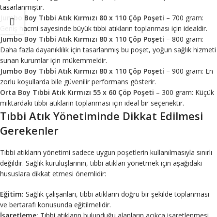
tasarlanmıştır.
Jumbo Boy Tıbbi Atık Kırmızı 80 x 110 Çöp Poşeti
– 700 gram:
Geniş hacmi sayesinde büyük tıbbi atıkların toplanması için idealdir.
Jumbo Boy Tıbbi Atık Kırmızı 80 x 110 Çöp Poşeti
– 800 gram:
Daha fazla dayanıklılık için tasarlanmış bu poşet, yoğun sağlık hizmeti
sunan kurumlar için mükemmeldir.
Jumbo Boy Tıbbi Atık Kırmızı 80 x 110 Çöp Poşeti
– 900 gram: En
zorlu koşullarda bile güvenilir performans gösterir.
Orta Boy Tıbbi Atık Kırmızı 55 x 60 Çöp Poşeti
– 300 gram: Küçük
miktardaki tıbbi atıkların toplanması için ideal bir seçenektir.
Tıbbi Atık Yönetiminde Dikkat Edilmesi
Gerekenler
Tıbbi atıkların yönetimi sadece uygun poşetlerin kullanılmasıyla sınırlı
değildir. Sağlık kuruluşlarının, tıbbi atıkları yönetmek için aşağıdaki
hususlara dikkat etmesi önemlidir:
Eğitim:
Sağlık çalışanları, tıbbi atıkların doğru bir şekilde toplanması
ve bertarafı konusunda eğitilmelidir.
İşaretleme:
Tıbbi atıkların bulunduğu alanların açıkça işaretlenmesi,